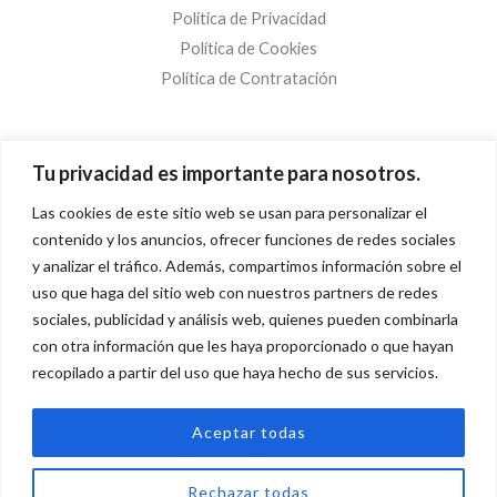
Política de Privacidad
Política de Cookies
Política de Contratación
¡Suscríbete!
Tu privacidad es importante para nosotros.
Las cookies de este sitio web se usan para personalizar el
C
contenido y los anuncios, ofrecer funciones de redes sociales
o
y analizar el tráfico. Además, compartimos información sobre el
r
uso que haga del sitio web con nuestros partners de redes
¡SUSCRÍBETE!
r
sociales, publicidad y análisis web, quienes pueden combinarla
e
con otra información que les haya proporcionado o que hayan
recopilado a partir del uso que haya hecho de sus servicios.
o
e
Copyright © 2026 A Todo Mantel.
Aceptar todas
l
e
Rechazar todas
c