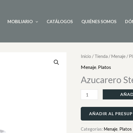
MOBILIARIO
CATÁLOGOS
QUIÉNES SOMOS
DÓ
Azucarero
Inicio
/
Tienda
/
Menaje
/
P
Steelite
Menaje
,
Platos
International
Azucarero Ste
cantidad
AÑAD
AÑADIR AL PRESU
Categorías:
Menaje
,
Platos