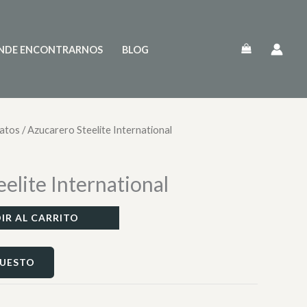
NDE ENCONTRARNOS
BLOG
latos
/ Azucarero Steelite International
elite International
IR AL CARRITO
PUESTO