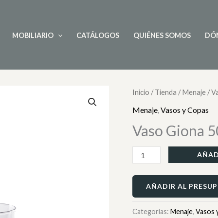
MOBILIARIO
CATÁLOGOS
QUIÉNES SOMOS
DÓ
Vaso
Inicio
/
Tienda
/
Menaje
/
V
Giona
Menaje
,
Vasos y Copas
50
Vaso Giona 50
cl.
cantidad
AÑAD
AÑADIR AL PRESU
Categorías:
Menaje
,
Vasos 