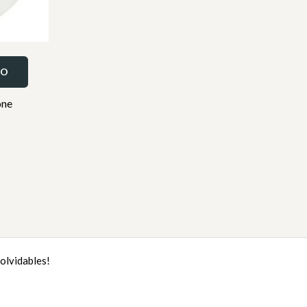
TO
one
olvidables!