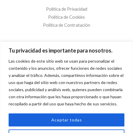
Política de Privacidad
Política de Cookies
Política de Contratación
¡Suscríbete!
Tu privacidad es importante para nosotros.
Las cookies de este sitio web se usan para personalizar el
C
contenido y los anuncios, ofrecer funciones de redes sociales
o
y analizar el tráfico. Además, compartimos información sobre el
r
uso que haga del sitio web con nuestros partners de redes
¡SUSCRÍBETE!
r
sociales, publicidad y análisis web, quienes pueden combinarla
e
con otra información que les haya proporcionado o que hayan
recopilado a partir del uso que haya hecho de sus servicios.
o
e
Copyright © 2026 A Todo Mantel.
Aceptar todas
l
e